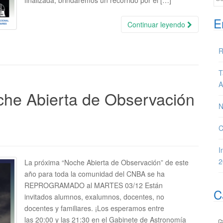
finalizada, brindaremos un recorrido por el […]
E
Continuar leyendo
R
T
A
 Abierta de Observación
N
C
I
2
La próxima “Noche Abierta de Observación” de este
año para toda la comunidad del CNBA se ha
REPROGRAMADO al MARTES 03/12 Están
C
invitados alumnos, exalumnos, docentes, no
docentes y familiares. ¡Los esperamos entre
las 20:00 y las 21:30 en el Gabinete de Astronomía