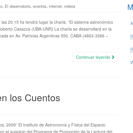
M
,
,
,
,
so
El observatorio
eventos
internet
videos
 a las 20:15 hs tendrá lugar la charla: “El sistema astronómico
A
 Roberto Casazza (UBA-UNR) La charla se desarrollará en la
cada en Av. Patricias Argentinas 550, CABA (4863-3366 –
Continuar leyendo
W
en los Cuentos
os, 2009” El Instituto de Astronomía y Física del Espacio
con el auspicio del Programa de Promoción de la Lectura del