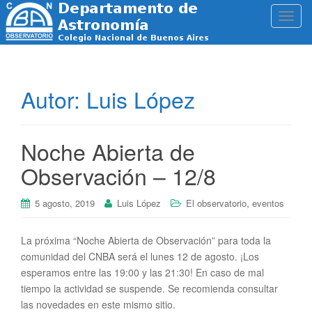
T
o
g
g
l
Autor:
Luis López
e
n
a
Noche Abierta de
v
i
Observación – 12/8
g
a
,
5 agosto, 2019
Luis López
El observatorio
eventos
t
i
La próxima “Noche Abierta de Observación” para toda la
o
comunidad del CNBA será el lunes 12 de agosto. ¡Los
n
esperamos entre las 19:00 y las 21:30! En caso de mal
tiempo la actividad se suspende. Se recomienda consultar
las novedades en este mismo sitio.