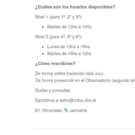
¿Cuáles son los horarios disponibles?
Nivel 1 (para 1º, 2º y 3º):
Martes de 13hs a 15hs
Nivel 2 (para 4º, 5º y 6º):
Lunes de 13hs a 15hs
Martes de 10hs a 12hs
¿Cómo inscribirse?
De forma online haciendo click
aquí
.
De forma presencial en el Observatorio (segundo pi
Dudas y consultas
Escribinos a astro@cnba.uba.ar
.
.
Olimpíadas
permalink