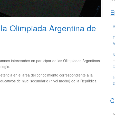
E
a la Olimpiada Argentina de
R
T
A
N
umnos interesados en participar de las Olimpiadas Argentinas
C
olegio.
tencia en el área del conocimiento correspondiente a la
I
ucativos de nivel secundario (nivel medio) de la República
2
l
.
C