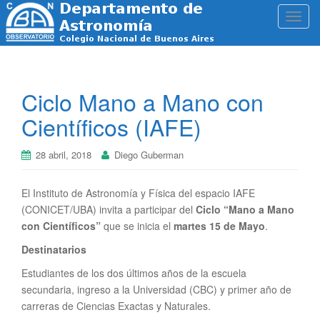
T
o
g
g
l
Ciclo Mano a Mano con
e
Científicos (IAFE)
n
a
v
28 abril, 2018
Diego Guberman
i
g
El Instituto de Astronomía y Física del espacio IAFE
a
(CONICET/UBA) invita a participar del
Ciclo “Mano a Mano
t
con Científicos”
que se inicia el
martes 15 de Mayo
.
i
o
Destinatarios
n
Estudiantes de los dos últimos años de la escuela
secundaria, ingreso a la Universidad (CBC) y primer año de
carreras de Ciencias Exactas y Naturales.