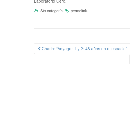
Laboratorio Cero.
.
.
Sin categoría
permalink
Charla: “Voyager 1 y 2: 48 años en el espacio”
Navegación de publica