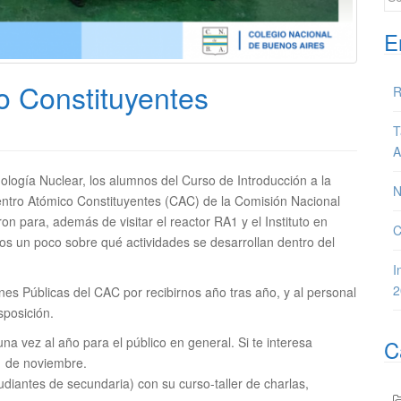
E
co Constituyentes
R
T
A
ología Nuclear, los alumnos del Curso de Introducción a la
N
Centro Atómico Constituyentes (CAC) de la Comisión Nacional
n para, además de visitar el reactor RA1 y el Instituto en
C
os un poco sobre qué actividades se desarrollan dentro del
I
2
s Públicas del CAC por recibirnos año tras año, y al personal
sposición.
a vez al año para el público en general. Si te interesa
C
 1 de noviembre.
udiantes de secundaria) con su curso-taller de charlas,