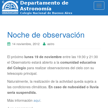
T
o
g
g
l
Noche de observación
e
n
14 noviembre, 2012
astro
a
v
i
El próximo
lunes 19 de noviembre
entre las 19:30 y 21:30
g
el Observatorio estará abierto a la
comunidad educativa
a
del Colegio
para realizar observaciones del cielo con su
t
telescopio principal.
i
Naturalmente, la realización de la actividad queda sujeta a
o
las condiciones climáticas.
En caso de nubosidad o lluvia
n
sería suspendida.
Más información
aquí
.